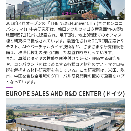
2019年4月オープンの「THE NEXEN univer CITY (ネクセンユニ
バ-シティ)」中央研究所は、韓国ソウルのマゴク産業団地の総敷
地面積57,171㎡に建設され、地下2階、地上8階建てのオフィス
棟と研究棟で構成されています。最適化されたOE/RE製品設計や
テスト、AIやバーチャルタイヤ技術など、さまざまな研究施設を
備え、次世代技術の強化に向けた基盤作りを行っています。
また、車種とタイヤの性能を関連付けて研究・評価する研究所
や、コンパウンドをはじめとする各種コア材料のナノ・マクロ技
術を解析する材料研究所を有している。この研究所は、米国、欧
州、中国を含む全地域のグローバル研究開発の極めて重要なハブ
となっています。
EUROPE SALES AND R&D CENTER (ドイツ)