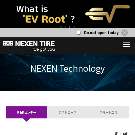
Do not open today
1
2
3
4
NEXEN Tech
R&Dセンター
テストコース
スマート工場