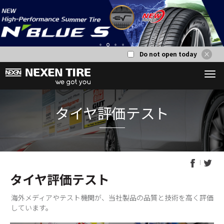
Do not open today
1
2
3
4
タイヤ評価テスト
タイヤ評価
海外メディアやテスト機関が、当社製品の品質と技術を高く評価
しています。