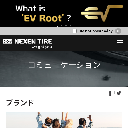
Do not open today
1
2
3
4
ブランド
コミュニケー