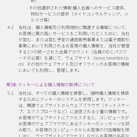
析）
- その他選択された情報 個人会員へのサービス提供、
特別サービスの提供（タイヤコンサルティング、メ
ルマガ等）
4-2.
当社は、個人情報及び利用規約に関連する情報について、
お客様に質の高いサービスをご利用いただくために、当社
が営む、または営む予定の通信販売事業または電子商取引
事業において利用されるお客様の個人情報を、当社が管理
する1つの統一された会員アカウント（会員のIDとパスワ
ードが必要）を通じて、ウェブサイト（www.nexentire.co
m）その他のウェブサイト及びオフラインのお客様の情報
においても利用し、管理します。
第5条 クッキーによる個人情報の取得について
5-1.
当社は、すべての個人情報を保管し、随時個人情報を検索
するためにクッキーのシステムを使用します。クッキー
は、関連ウェブサイトからウェブブラウザ（ネットスケー
プ、エクスプローラなど）に送信される少量の情報です。
お客様がウェブサイトにアクセスすると、コンピュータが
お客様のウェブブラウザにあるクッキーのメッセージを読
み取り、お客様のコンピュータからお客様の付加情報を探
し出し、ウェブサイトにアクセスしながらお客様の名前な