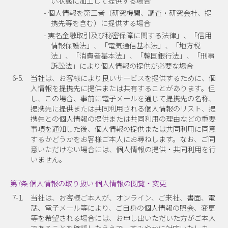
い状態に加工して提供する場合
- 個人情報を第三者（研究機関、調査・研究会社、提
携先等を含む）に提供する場合
- 実名金融取引及び秘密保障に関する法律」、「信用
情報保護法」、「電気通信基本法」、「地方税
法」、「消費者基本法」、「韓国銀行法」、「刑事
訴訟法」により個人情報の提供が必要な場合
6-5.
当社は、お客様により良いサービスを提供するために、個
人情報を提携先に提供または共有することがあります。但
し、この場合、事前に電子メールを通じて提携先の名称、
提携先に提供または共同利用される個人情報のリスト、提
携先との個人情報の提供または共同利用の理由などの重要
事項を通知した後、個人情報の提供または共同利用に同意
するかどうかをお客様ご本人にお尋ねします。なお、ご同
意いただけない場合には、個人情報の提供・共同利用を行
いません。
第7条 個人情報の取り扱い 個人情報の閲覧・変更
7-1.
当社は、お客様ご本人が、オンライン、ご来社、書面、電
話、電子メール等により、ご自身の個人情報の照会、変更
等を希望される場合には、お申し出いただいた方がご本人