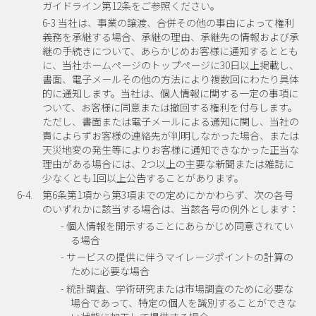
ガイドライン第12条をご参照ください。
6-3 当社は、事業の譲渡、合併その他の事由によって権利
義務を承継する場合、承継の理由、承継先の情報および承
継の手続きについて、あらかじめお客様に通知するととも
に、当社ホームページのトップページに30日以上掲載し、
書面、電子メールその他の方法により複数回にわたり具体
的に通知します。当社は、個人情報に関する一定の事項に
ついて、お客様に同意または撤回する権利を付与します。
ただし、書面または電子メールによる通知に関し、当社の
責によらずお客様の連絡先が判明しなかった場合、または
天災地変の発生等によりお客様に通知できなかった正当な
理由がある場合には、2つ以上の主要な新聞または雑誌に
少なくとも1回以上公告することがあります。
6-4.
第6条第1項から第3項までの定めにかかわらず、次の各号
のいずれかに該当する場合は、当該各号の例外とします：
- 個人情報を開示することにあらかじめ同意されてい
る場合
- サービスの提供に伴うマイレージポイントの計算の
ために必要な場合
- 統計調査、学術研究または市場調査のために必要な
場合であって、特定の個人を識別することができな