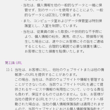
- 当社は、個人情報を他の一般的なデータと一緒に保
管せず、別のサーバーを使用することにより、一般
的なデータとは区別して保管します。
- また、コンピュータ室およびデータ保管室は特別保
護室とし、入室を制限しています。
- 当社は、従業員の誤った取扱いや技術的な不手際に
より、個人情報の紛失、漏洩、改ざん、毀損等が発
生した場合には、速やかにお客様にその旨をご連絡
するとともに、合理的な範囲で必要な措置を講じ、
お客様に生じた損害を賠償いたします。
第11条 URL
11-1.
当社は、お客様に対し、他社のウェブサイトまたは他の情
報源へのURLを提供することがあります。
この場合、当社は、外部のウェブサイトや情報を管理する
ことができないため、当該ウェブサイトやURLを通じて提
供されるサービスや情報の有用性について、いかなる責任
も負わず、保証するものではありません。なお、お客様が
当社の提供するURLをクリックして他のウェブサイトへ移
動された場合は、当社の個人情報保護指針は適用されませ
んので、当該ウェブサイトにおける個人情報保護指針をご