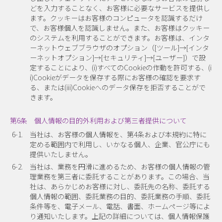
どを入力することなく、お客様に必要なサービスを提供し
ます。クッキーはお客様のコンピュータを認識するだけ
で、お客様個人を認識しません。また、お客様はクッキー
のシステムを利用することができます。お客様は、インタ
ーネットウェブブラウザのオプション（[ツール]→[インタ
ーネットオプション]→[セキュリティ]→[ユーザー]）で設
定することにより、(i)すべてのCookieの作動を許可する、(i
i)Cookieがデータを保存する際にお客様の確認を要求す
る、または(iii)Cookieへのデータ保存を拒否することがで
きます。
第6条 個人情報の目的外利用および第三者提供について
6-1.
当社は、お客様の個人情報を、第4条および本規約に特に
定める範囲内で利用し、いかなる個人、企業、官公庁にも
提供いたしません。
6-2.
当社は、業務を円滑に進めるため、お客様の個人情報の管
理業務を第三者に委託することがあります。この場合、当
社は、あらかじめお客様に対し、委託先の名称、委託する
個人情報の範囲、委託業務の目的、委託業務の手順、委託
条件等を、電子メール、電話、書面、ホームページ等によ
り通知いたします。上記の詳細については、個人情報保護