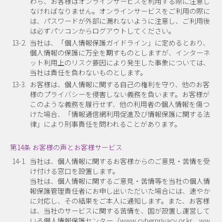
わち、お客様はオンラインサービスを利用する際に注意し
なければなりません。オンラインサービスをご利用の際に
は、パスワードが外部に漏れないように注意し、ご利用後
は必ずパソコンからログアウトしてください。
13-2.
当社は、「個人情報保護ガイドライン」に定めるとおり、
個人情報の保護に万全を期すものとしますが、インターネ
ット利用上のリスク要因により発生した事象については、
当社は責任を負わないものとします。
13-3.
お客様は、個人情報に関する自己の権利を守り、他のお客
様のプライバシーを侵害しない義務を負います。お客様が
このような義務を履行せず、他の利用者の個人情報を傷つ
けた場合、「情報通信網利用促進及び情報保護に関する法
律」により刑事責任を問われることがあります。
第14条 お客様の声とお客様サービス
14-1.
当社は、個人情報に関するお客様からのご意見・苦情を受
け付ける窓口を設置します。
当社は、個人情報に関するご意見・苦情等を当社の個人情
報保護管理責任者にお申し出いただいた場合には、速やか
に対応し、その結果をご本人に通知します。また、お客様
は、当社のサービスに関する苦情を、国が設置し運営して
いる個人情報保護センター（www.cyberprivacy.or.kr、ww