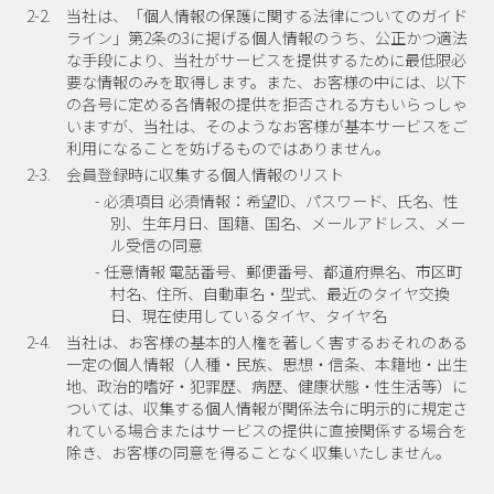
2-2.
当社は、「個人情報の保護に関する法律についてのガイド
ライン」第2条の3に掲げる個人情報のうち、公正かつ適法
な手段により、当社がサービスを提供するために最低限必
要な情報のみを取得します。また、お客様の中には、以下
の各号に定める各情報の提供を拒否される方もいらっしゃ
いますが、当社は、そのようなお客様が基本サービスをご
利用になることを妨げるものではありません。
2-3.
会員登録時に収集する個人情報のリスト
- 必須項目 必須情報：希望ID、パスワード、氏名、性
別、生年月日、国籍、国名、メールアドレス、メー
ル受信の同意
- 任意情報 電話番号、郵便番号、都道府県名、市区町
村名、住所、自動車名・型式、最近のタイヤ交換
日、現在使用しているタイヤ、タイヤ名
2-4.
当社は、お客様の基本的人権を著しく害するおそれのある
一定の個人情報（人種・民族、思想・信条、本籍地・出生
地、政治的嗜好・犯罪歴、病歴、健康状態・性生活等）に
ついては、収集する個人情報が関係法令に明示的に規定さ
れている場合またはサービスの提供に直接関係する場合を
除き、お客様の同意を得ることなく収集いたしません。