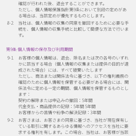
確認が行われた後、退会することができます。
ただし、個人情報保護指針第9条において別段の定めがあ
る場合は、当該定めが優先するものとします。
8-2.
当社は、個人情報の収集の同意を撤回するために必要な手
続を、個人情報の収集手続と比較して簡便な方法で行いま
す。
第9条 個人情報の保存及び利用期間
9-1.
お客様の個人情報は、退会、除名または次の各号のいずれ
かに該当する場合（個人情報の収集または提供の目的が達
成された場合）には、すべて破棄いたします
ただし、商法または関係法令に基づき、以下の権利義務の
確認のために個人情報を保管する必要がある場合には、関
係法令に定める一定の期間、個人情報を保管するものとし
ます：
契約の解除または申込みの撤回：5年間
代金支払・商品提供の記録：5年間 5年間
お客様からの苦情や紛争の解決記録：3年間
9-2.
お客さまは、お客さまの同意に基づき、当社が現在保有し
ている取引に関するあらゆる情報へのアクセスを当社に要
求する権利を有します。この場合、当社は、お客様が当該