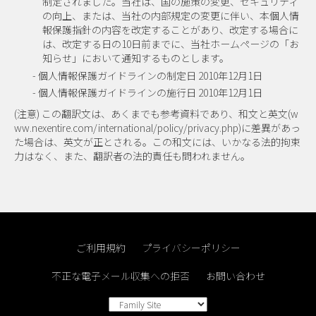
制定されました。当社は、国の施策の変更、セキュリティ
の向上、または、当社の内部規定の変更に伴い、本個人情
報保護指針の内容を改定することがあり、改定する場合に
は、改定する日の10日前までに、当社ホームページの「お
知らせ」において通知するものとします。
- 個人情報保護ガイドラインの制定日 2010年12月1日
- 個人情報保護ガイドラインの施行日 2010年12月1日
(注意) この翻訳文は、あくまでも参考資料であり、和文と英文(w
ww.nexentire.com/international/policy/privacy.php)に差異があっ
た場合は、英文が正とされる。この和文には、いかなる法的拘束
力はなく、また、翻訳者の法的責任も問われません。
ご利用規約
プライバシーポリシー
不正な電子メール収集への拒否
お問い合わせ