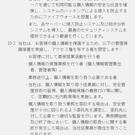
ークを通じて利用可能な個人情報の安全な伝送を確
保し、システムのハッキングによる侵入を防止する
ためにファイアウォールを設置します。
- また、各サーバーに侵入防止システム及び弱点分析
システムを導入し、最善のセキュリティシステムを
提供できるよう最善を尽くしています。
10-2.
当社は、お客様の個人情報を保護するため、以下の管理保
護措置を実施し、アクセス権を有する者を限定します：
- お客様に対して直接営業活動を行う者
- 個人情報の保護業務を行う者（個人情報管理責任
者、管理者等）。
- 業務遂行上、個人情報を取り扱う必要がある者
- 当社は、個人情報を取り扱う従業員に対し、安全管
理技術の習得、個人情報保護の義務付け等に関し
て、定期的に社内教育等を実施します。
- 個人情報を取り扱う業務を委託する場合は、安全管
理が十分に図られるよう委託先を選定し、委託先に
対して必要かつ適切な監督を行います。業務開始後
及び終了後において、個人情報の取扱いに関する事
故が発生した場合は、当社従業員が責任を負うこと
があります。