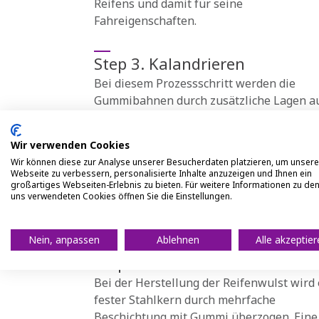
Reifens und damit für seine
Fahreigenschaften.
Step 3. Kalandrieren
Bei diesem Prozessschritt werden die
Gummibahnen durch zusätzliche Lagen a
beide Seiten verstärkt. Bei diesem für die
Konstruktion extrem wichtigen Prozess w
Wir verwenden Cookies
die Gummimischung auf Gewebefäden au
Wir können diese zur Analyse unserer Besucherdaten platzieren, um unsere
Cord und Stahl aufgetragen, um dem Reif
Webseite zu verbessern, personalisierte Inhalte anzuzeigen und Ihnen ein
mehr Festigkeit zu verleihen. Nur so kann
großartiges Webseiten-Erlebnis zu bieten. Für weitere Informationen zu de
uns verwendeten Cookies öffnen Sie die Einstellungen.
Reifen das Gewicht eines Fahrzeugs trage
ohne sich zu verformen.
Nein, anpassen
Ablehnen
Alle akzeptie
Step 4. Reifenwulst
Bei der Herstellung der Reifenwulst wird 
fester Stahlkern durch mehrfache
Beschichtung mit Gummi überzogen. Eine