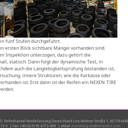
in fünf Stufen durchgeführt.
den ersten Blick sichtbare Mängel vorhanden sind.
en Inspektion unterzogen, dazu gehört die
ll, statisch. Dann folgt der dynamische Test, in
chdem auch die Langlebigkeitsprüfung bestanden ist,
rsuchung, innere Strukturen, wie die Karkasse oder
orhanden ist. Erst dann ist der Reifen ein NEXEN TIRE
werden.
O. Reifenhandel-Niederlassung Deutschland Lise-Meitner-Straße 1, 65779 Kel
 13 0
|
Fax: +49 (0) 6195-6713-499
|
eMail:
marketing.nte@nexentire.com