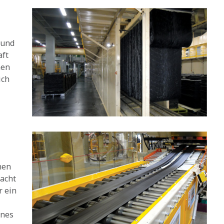
 und
aft
hen
ich
nen
racht
r ein
ines