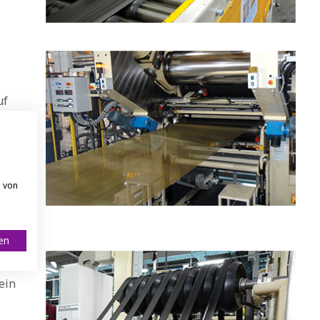
uf
ird
s
en
 der
n von
n,
ren
ein