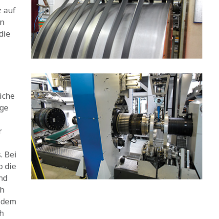
z auf
in
die
iche
nge
r
. Bei
o die
nd
ch
i dem
ch