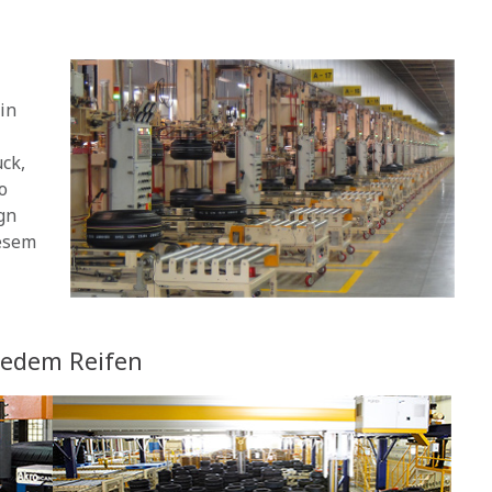
in
ck,
o
gn
iesem
 jedem Reifen