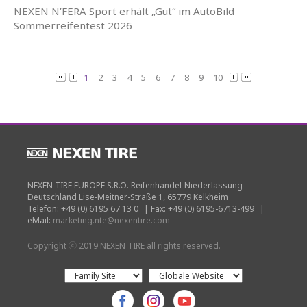
NEXEN N’FERA Sport erhält „Gut“ im AutoBild
Sommerreifentest 2026
1
2
3
4
5
6
7
8
9
10
NEXEN TIRE EUROPE S.R.O. Reifenhandel-Niederlassung
Deutschland Lise-Meitner-Straße 1, 65779 Kelkheim
Telefon: +49 (0) 6195 67 13 0
|
Fax: +49 (0) 6195-6713-499
|
eMail:
marketing.nte@nexentire.com
Copyright ⓒ 2019 NEXEN TIRE all rights reserved.