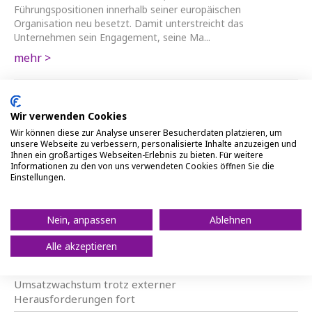
Führungspositionen innerhalb seiner europäischen
Organisation neu besetzt. Damit unterstreicht das
Unternehmen sein Engagement, seine Ma...
mehr >
Wir verwenden Cookies
Titel
Wir können diese zur Analyse unserer Besucherdaten platzieren, um
unsere Webseite zu verbessern, personalisierte Inhalte anzuzeigen und
Ihnen ein großartiges Webseiten-Erlebnis zu bieten. Für weitere
NEXEN TIRE kündigt neue Führungsbesetzungen zur
Informationen zu den von uns verwendeten Cookies öffnen Sie die
Stärkung des Europageschäfts und des
Einstellungen.
Marktwachstums an
NEXEN TIRE liefert Erstausrüstungsreifen für den
Nein, anpassen
Ablehnen
neuen Audi A6
Alle akzeptieren
NEXEN TIRE erzielt im zweiten Quartal einen
Umsatz von 891,3 Milliarden KRW und setzt das
Umsatzwachstum trotz externer
Herausforderungen fort