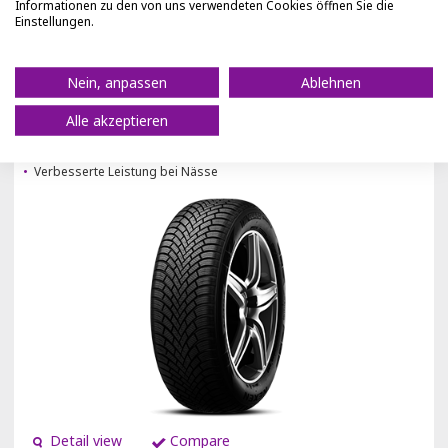
Informationen zu den von uns verwendeten Cookies öffnen Sie die
Einstellungen.
PREMIUM WINTERREIFEN FÜR PKW
Nein, anpassen
Ablehnen
Alle akzeptieren
Ausgezeichnet auf Schnee
Ausgezeichnet auf trockenen Straßen
Verbesserte Leistung bei Nässe
Detail view
Compare