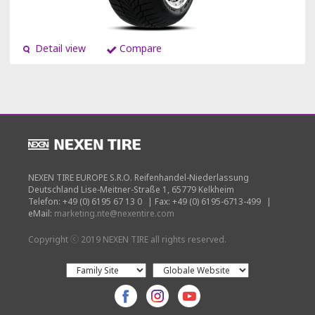
Detail view
Compare
NEXEN TIRE EUROPE S.R.O. Reifenhandel-Niederlassung
Deutschland Lise-Meitner-Straße 1, 65779 Kelkheim
Telefon: +49 (0) 6195 67 13 0
|
Fax: +49 (0) 6195-6713-499
|
eMail:
marketing.nte@nexentire.com
Copyright ⓒ 2019 NEXEN TIRE all rights reserved.