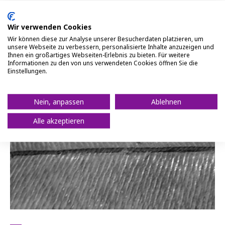
4. Gürtel
Wir verwenden Cookies
Der Gürtel ist eine mächtige Verstärkungsschicht
Wir können diese zur Analyse unserer Besucherdaten platzieren, um
zwischen Lauffläche und Karkasse und spielt beim
unsere Webseite zu verbessern, personalisierte Inhalte anzuzeigen und
Radialreifen die gleiche Rolle wie eine Bremse. Der
Ihnen ein großartiges Webseiten-Erlebnis zu bieten. Für weitere
Informationen zu den von uns verwendeten Cookies öffnen Sie die
Gürtel sorgt für eine gute Lenkreaktion sowie
Einstellungen.
Stabilität und erhöht die Flexibilität der Lauffläche,
indem er die Karkasse festhält.
Nein, anpassen
Ablehnen
Alle akzeptieren