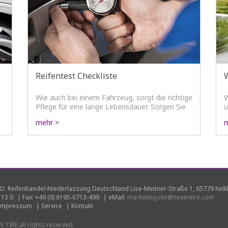
Reifentest Checkliste
Wie auch bei einem Fahrzeug, sorgt die richtige
W
Pflege für eine lange Lebensdauer. Sorgen Sie
u
für mehr Sicherheit und erhöhen Sie die
S
mehr >
m
Laufleistung Ihres Reifen mit Hilfe unserer
B
Checkliste.
O. Reifenhandel-Niederlassung Deutschland Lise-Meitner-Straße 1, 65779 Kel
 13 0
|
Fax: +49 (0) 6195-6713-499
|
eMail:
marketing.nte@nexentire.com
Impressum
|
Service
|
Kontakt
TIRE all rights reserved.