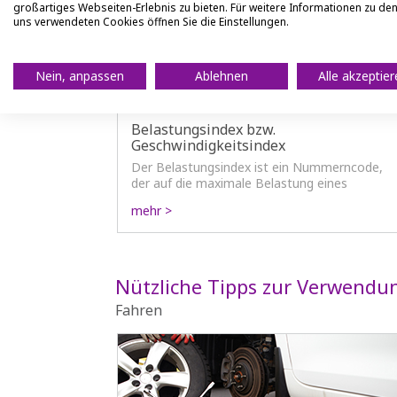
großartiges Webseiten-Erlebnis zu bieten. Für weitere Informationen zu de
uns verwendeten Cookies öffnen Sie die Einstellungen.
Nein, anpassen
Ablehnen
Alle akzeptie
Belastungsindex bzw.
Geschwindigkeitsindex
Der Belastungsindex ist ein Nummerncode,
der auf die maximale Belastung eines
einzelnen Reifens hinweist. Ein Beispiel: Ein
mehr >
Reifen mit dem Belastungsindex 100 hat eine
maximale Belastungsgrenze von 800 kg.
Nützliche Tipps zur Verwendun
Fahren