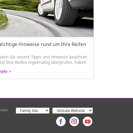
Wichtige Hinweise rund um Ihre Reifen
enn Sie unsere Tipps und Hinweise beachten
nd Ihre Reifen regelmäßig überprüfen, haben
ie alles getan um sicherer zu fahren und
ehr >
eschädigungen zu vermeiden.
kheim