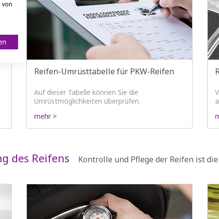
n von
ren
Reifen-Umrüsttabelle für PKW-Reifen
Auf dieser Tabelle können Sie die
V
Umrüstmöglichkeiten überprüfen.
a
a
mehr >
m
I
g des Reifens
Kontrolle und Pflege der Reifen ist di