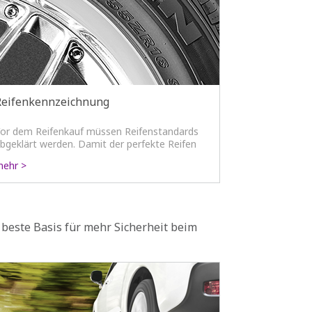
Reifenkennzeichnung
or dem Reifenkauf müssen Reifenstandards
bgeklärt werden. Damit der perfekte Reifen
uf Ihr Fahrzeug passt, sollten folgenden
ehr >
nformationen vorhanden sein.
e beste Basis für mehr Sicherheit beim