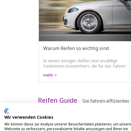
Warum Reifen so wichtig sind
In einem einzigen Reifen sind unzählige
Funktionen konzentriert, die für das Fahren
entscheidend sind. Tragfähigkeit,
mehr >
Stoßdämpfung, Antrieb oder Fahrtstabilität
sind nur einige Komponenten, die für mehr
Sicherheit sorgen.
Reifen Guide
Sie fahren effizienter
Wir verwenden Cookies
Wir können diese zur Analyse unserer Besucherdaten platzieren, um unsere
Webseite zu verbessern, personalisierte Inhalte anzuzeigen und Ihnen ein