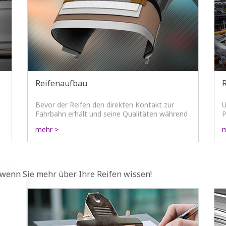
Reifenaufbau
Bevor der Reifen den direkten Kontakt zur
U
Fahrbahn erhält und seine Qualitäten während
P
der Fahrt zeigen kann, wurde er aus vielen
n
mehr >
m
Einzelkomponenten und mit höchstem
technologischem Knowhow produziert,
geschützt vor Beschädigung oder anderen
Einflüssen.
, wenn Sie mehr über Ihre Reifen wissen!