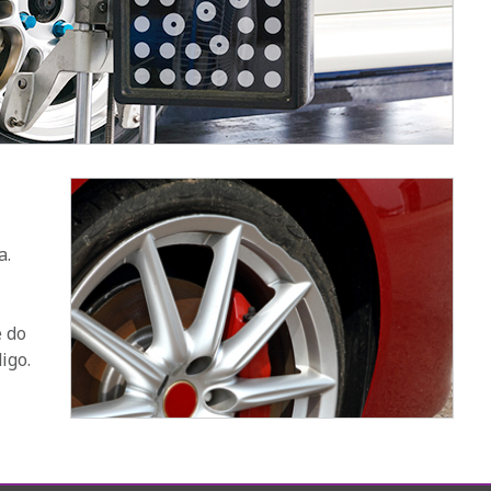
a.
e do
igo.