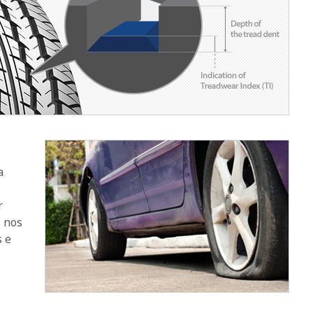
a
r
s nos
s e