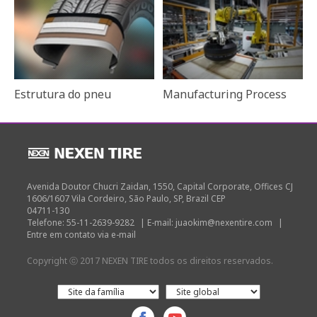
Estrutura do pneu
Manufacturing Process
Avenida Doutor Chucri Zaidan, 1550, Capital Corporate, Offices CJ
1606/1607 Vila Cordeiro, São Paulo, SP, Brazil CEP
04711-130
Telefone: 55-11-2639-9282
|
E-mail: juaokim@nexentire.com
|
Entre em contato via e-mail
Copyright ⓒ 2017 NEXEN TIRE todos os direitos reservados.