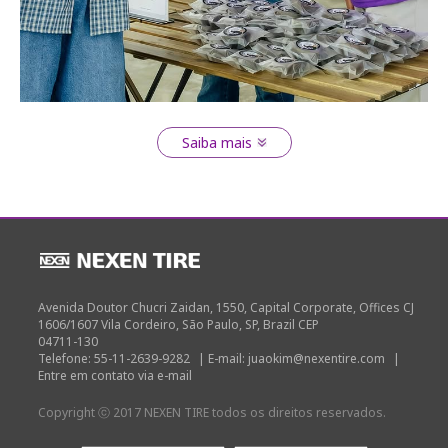
Saiba mais
Avenida Doutor Chucri Zaidan, 1550, Capital Corporate, Offices CJ
1606/1607 Vila Cordeiro, São Paulo, SP, Brazil CEP
04711-130
Telefone: 55-11-2639-9282
|
E-mail: juaokim@nexentire.com
|
Entre em contato via e-mail
Copyright ⓒ 2017 NEXEN TIRE todos os direitos reservados.