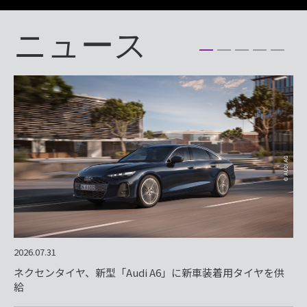
ニュース
ウィンター(冬用)
1
2
3
4
5
もっと見る
2026.07.31
202
ネクセンタイヤ、新型「Audi A6」に新車装着用タイヤを供
新
給