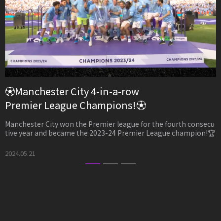
豊
の
⚽Manchester City 4-in-a-row
Premier League Champions!⚽
#
A
Manchester City won the Premier league for the fourth consecu
tive year and became the 2023-24 Premier League champion!🏆
2
2024.05.21
1
2
3