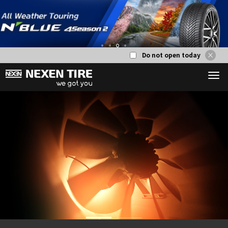
Do not open today
1
2
3
4
1
2