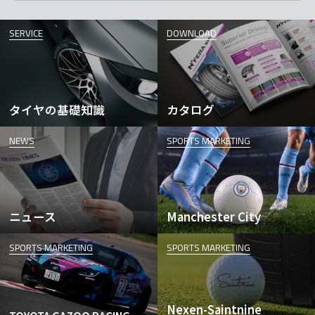
SERVICE
DOWNLOAD
タイヤの基礎知識
カタログ
NEWS
SPORTS MARKETING
ニュース
Manchester City
SPORTS MARKETING
SPORTS MARKETING
Nexen-Saintnine