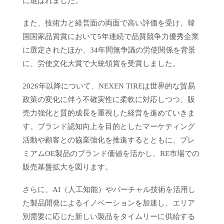
に選ばれました。
また、技術力と経営面の両面で高い評価を受け、韓
国国家品質賞において5年連続で品質競争力優秀企業
に選定されたほか、34年間無争議の労使関係を背景
に、労使文化大賞で大統領賞を受賞しました。
2026年以降について、NEXEN TIREは世界的な貿易
政策の変化に伴う不確実性に柔軟に対応しつつ、販
売力強化と質的成長を重視した経営を進めていきま
す。ブランド認知向上を目的としたマーケティング
活動や顧客との協業強化を推進するとともに、プレ
ミアムOE製品のブランド価値を活かし、RE市場での
販売基盤拡大を図ります。
さらに、AI（人工知能）やバーチャル技術を活用し
た製品開発によるイノベーションを加速し、エリア
別需要に応じた新しい製品をタイムリーに供給する