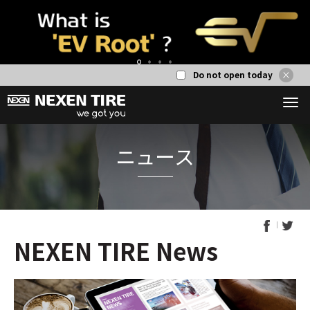
Do not open today
1
2
3
4
NEXEN TIRE News
ニュー