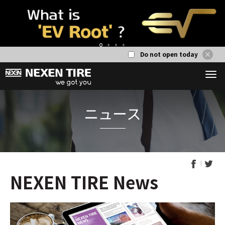
Do not open today
1
2
3
4
NEXEN TIRE News
ニュー