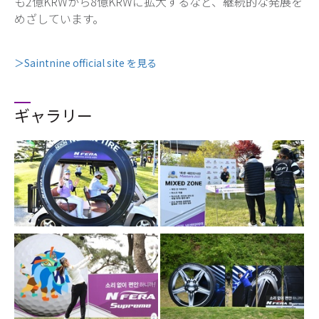
も2億KRWから8億KRWに拡大するなど、継続的な発展を
めざしています。
＞Saintnine official site を見る
ギャラリー
Close
Close