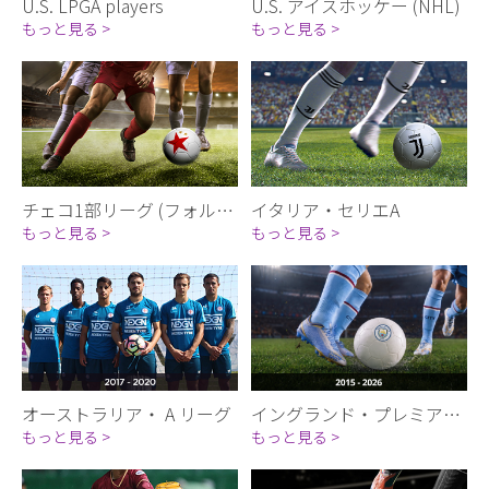
U.S. LPGA players
U.S. アイスホッケー (NHL)
もっと見る >
もっと見る >
チェコ1部リーグ (フォルトゥナ・リガ)
イタリア・セリエA
もっと見る >
もっと見る >
オーストラリア・ A リーグ
イングランド・プレミアリーグ
もっと見る >
もっと見る >