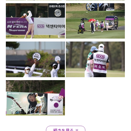
Close
Close
Close
Close
Close
Close
続きを見る
Close