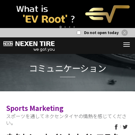
Do not open today
1
2
3
4
コミュニケー
Sports Marketing
スポーツを通してネクセンタイヤの情熱を感じてくださ
い。