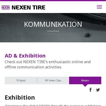
KOMMUNIK
AD & Exhibition
Check out NEXEN TIRE’s enthusiastic online and
offline communication activities.
TV-Spots
PR Video Clips
Messen
Exhibition
Experience the global NEXEN throuth the overseas exhibitions