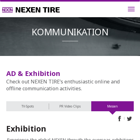
KOMMUNIK
AD & Exhibition
Check out NEXEN TIRE’s enthusiastic online and
offline communication activities.
TV-Spots
PR Video Clips
Messen
Exhibition
Experience the global NEXEN throuth the overseas exhibitions