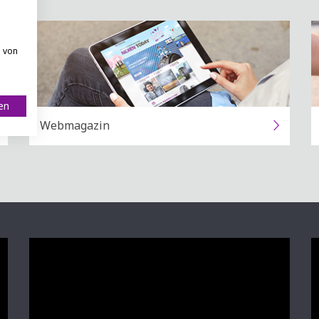
n von
ren
Webmagazin