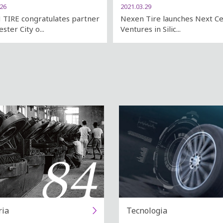
.26
2021.03.29
TIRE congratulates partner
Nexen Tire launches Next C
ter City o...
Ventures in Silic...
ria
Tecnologia