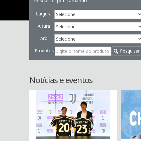
Pesquisar por Tamanho
Largura
Altura
Aro
Produtos
Pesquisar
Notícias e eventos