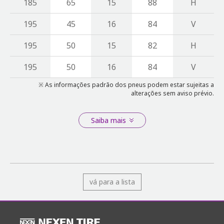
185
65
15
88
H
195
45
16
84
V
195
50
15
82
H
195
50
16
84
V
※ As informações padrão dos pneus podem estar sujeitas a
alterações sem aviso prévio.
Saiba mais
vá para a lista