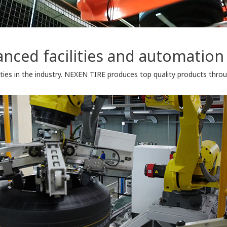
nced facilities and automation
ties in the industry. NEXEN TIRE produces top quality products throu