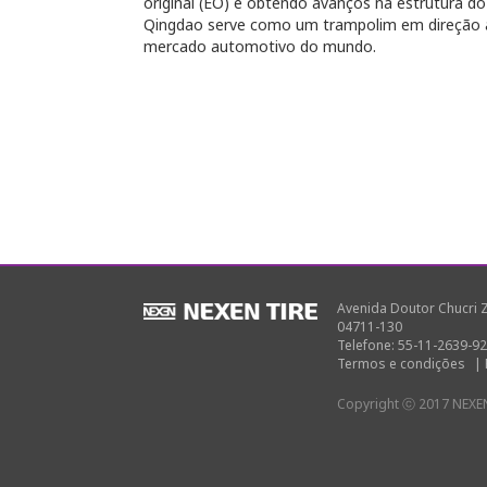
original (EO) e obtendo avanços na estrutura do
Qingdao serve como um trampolim em direção à
mercado automotivo do mundo.
Avenida Doutor Chucri Za
04711-130
Telefone: 55-11-2639-9
Termos e condições
|
Copyright ⓒ 2017 NEXEN