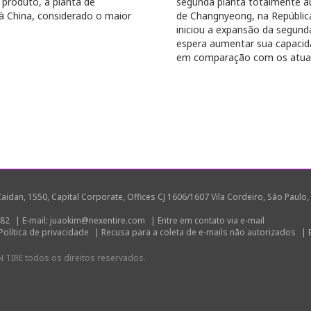
 produto, a planta de
segunda planta totalmente a
 China, considerado o maior
de Changnyeong, na Repúblic
iniciou a expansão da segund
espera aumentar sua capacida
em comparação com os atuais
idan, 1550, Capital Corporate, Offices CJ 1606/1607 Vila Cordeiro, São Paulo, 
282
|
E-mail: juaokim@nexentire.com
|
Entre em contato via e-mail
Política de privacidade
|
Recusa para a coleta de e-mails não autorizados
|
 TIRE todos os direitos reservados.