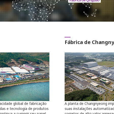
Fábrica de Changn
cidade global de fabricação
A planta de Changnyeong im
das e tecnologia de produtos
suas instalações automatiza
ontinua a cumprir seu papel
corretos de alto valor agrega