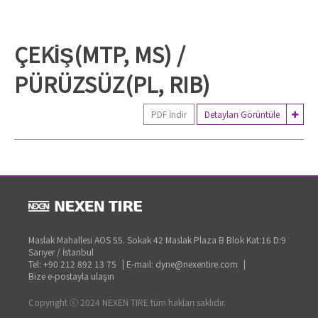
ÇEKİŞ(MTP, MS) /
PÜRÜZSÜZ(PL, RIB)
PDF İndir
Detayları Görüntüle
Maslak Mahallesi AOS 55. Sokak 42 Maslak Plaza B Blok Kat:16 D:9
Sarıyer / İstanbul
Tel: +90 212 892 13 75
|
E-mail: dyne@nexentire.com
|
Bize e-postayla ulaşın
Copyright ⓒ 2024 NEXEN TIRE tüm hakları saklıdır.