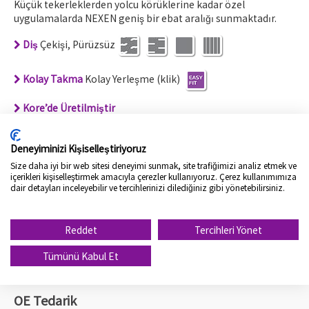
Küçük tekerleklerden yolcu körüklerine kadar özel
uygulamalarda NEXEN geniş bir ebat aralığı sunmaktadır.
Diş
Çekişi, Pürüzsüz
Kolay Takma
Kolay Yerleşme (klik)
Kore’de Üretilmiştir
Bileşim
BLK, İz bırakmaz
Deneyiminizi Kişiselleştiriyoruz
Size daha iyi bir web sitesi deneyimi sunmak, site trafiğimizi analiz etmek ve
Çevre Dostu
EU REACH
içerikleri kişiselleştirmek amacıyla çerezler kullanıyoruz. Çerez kullanımımıza
dair detayları inceleyebilir ve tercihlerinizi dilediğiniz gibi yönetebilirsiniz.
Ürün Ana Sayfası
Reddet
Tercihleri Yönet
Tümünü Kabul Et
OE Tedarik