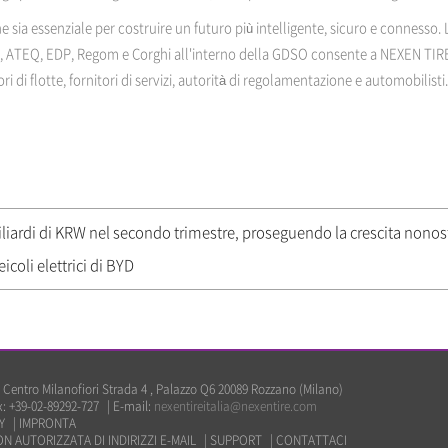
 sia essenziale per costruire un futuro più intelligente, sicuro e connesso.
p, ATEQ, EDP, Regom e Corghi all'interno della GDSO consente a NEXEN TIRE 
ri di flotte, fornitori di servizi, autorità di regolamentazione e automobilisti.
iliardi di KRW nel secondo trimestre, proseguendo la crescita nonosta
coli elettrici di BYD
Centro Milanofiori Strada 4 , Palazzo Q6 20089 Rozzano (Milano)
x: +39-02-89292-727
|
E-mail:
nexentireitalia@nexentire.com
Y
|
IMPRONTA
N AUTORIZZATA DI INDIRIZZI E-MAIL
|
SUPPORT
|
CONTATTACI