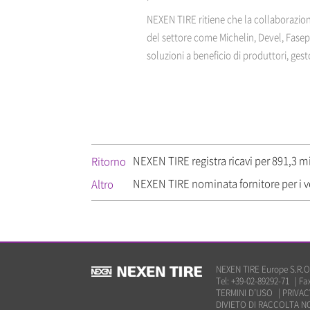
NEXEN TIRE ritiene che la collaborazione
del settore come Michelin, Devel, Fase
soluzioni a beneficio di produttori, gesto
NEXEN TIRE registra ricavi per 891,3 m
Ritorno
NEXEN TIRE nominata fornitore per i vei
Altro
NEXEN TIRE Europe S.R.O 
Tel: +39-02-89292-71
|
Fa
TERMINI D’USO
|
PRIVAC
DIVIETO DI RACCOLTA NO