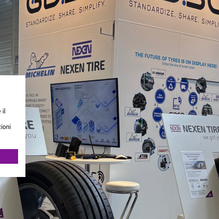
 il
zioni
i