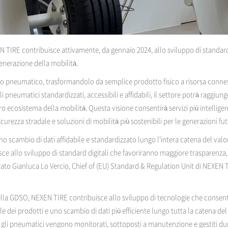
IRE contribuisce attivamente, da gennaio 2024, allo sviluppo di standard dig
nerazione della mobilità.
dello pneumatico, trasformandolo da semplice prodotto fisico a risorsa connes
gli pneumatici standardizzati, accessibili e affidabili, il settore potrà raggiung
ero ecosistema della mobilità. Questa visione consentirà servizi più intelligen
urezza stradale e soluzioni di mobilità più sostenibili per le generazioni fut
no scambio di dati affidabile e standardizzato lungo l'intera catena del valo
ce allo sviluppo di standard digitali che favoriranno maggiore trasparenza, 
rato Gianluca Lo Vercio, Chief of (EU) Standard & Regulation Unit di NEXEN
lla GDSO, NEXEN TIRE contribuisce allo sviluppo di tecnologie che consento
ale dei prodotti e uno scambio di dati più efficiente lungo tutta la catena del
 gli pneumatici vengono monitorati, sottoposti a manutenzione e gestiti duran