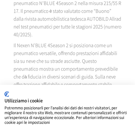
pneumatico N'BLUE 4Season 2 nella misura 215/55 R
17. Il pneumatico è stato valutato come “Buono”
dalla rivista automobilistica tedesca AUTOBILD Allrad
nel test pneumatici per tutte le stagioni 2025 (numero
40/2025).
Il Nexen N'BLUE 4Season 2 si posiziona come un
pneumatico versatile, offrendo prestazioni affidabili
sia su neve che su strade asciutte. Questo
pneumatico mostra un comportamento prevedibile
che dà fiducia in diversi scenari di guida. Sulla neve
offre trazione affidabile e comportamento stabile,
mentre su strada asciutta mantiene solide
prestazioni con una buona frenata. Inoltre, garantisce
Utilizziamo i cookie
un basso rumore di rotolamento, ideale per la guida
Potremmo posizionarli per l'analisi dei dati dei nostri visitatori, per
migliorare il nostro sito Web, mostrare contenuti personalizzati e offrirti
quotidiana.
un'esperienza di navigazione eccezionale. Per ulteriori informazioni sui
cookie apri le impostazioni
“Questo risultato del test è un’ulteriore prova del
nostro sviluppo tecnologico alla base del pneumatico