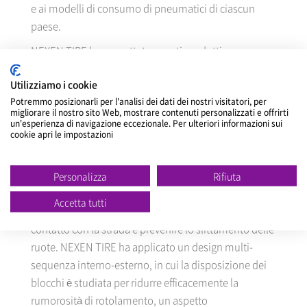
e ai modelli di consumo di pneumatici di ciascun
paese.
NEXEN TIRE ha progettato questi prodotti con
caratteristiche specifiche per veicoli elettrici.
Utilizziamo i cookie
Utilizzano un sistema proprietario di progettazione
Potremmo posizionarli per l'analisi dei dati dei nostri visitatori, per
del battistrada (TSPD: Torque Steer Pattern Design)
migliorare il nostro sito Web, mostrare contenuti personalizzati e offrirti
per ridurre il torque steer (accelerazione da coppia),
un'esperienza di navigazione eccezionale. Per ulteriori informazioni sui
cookie apri le impostazioni
un fenomeno in cui l’elevata potenza del motore fa
deviare il veicolo durante un’accelerazione
improvvisa. I prodotti ottimizzano inoltre la
Personalizza
Rifiuta
distribuzione della rigidità all’interno di ciascun
Accetta tutti
blocco del battistrada per massimizzare l’area di
contatto con la strada e prevenire lo slittamento delle
ruote. NEXEN TIRE ha applicato un design multi-
sequenza interno-esterno, in cui la disposizione dei
blocchi è studiata per ridurre efficacemente la
rumorosità di rotolamento, un aspetto