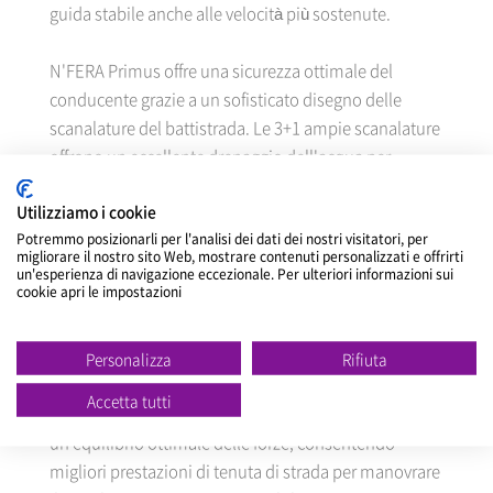
guida stabile anche alle velocità più sostenute.
N'FERA Primus offre una sicurezza ottimale del
conducente grazie a un sofisticato disegno delle
scanalature del battistrada. Le 3+1 ampie scanalature
offrono un eccellente drenaggio dell'acqua per
prevenire l'aquaplaning anche alle alte velocità. Le
Utilizziamo i cookie
scanalature laterali 3D create dalla speciale
Potremmo posizionarli per l'analisi dei dati dei nostri visitatori, per
tecnologia ingegneristica dei blocchi 3D, completano
migliorare il nostro sito Web, mostrare contenuti personalizzati e offrirti
le scanalature principali contribuendo a ridurre lo
un'esperienza di navigazione eccezionale. Per ulteriori informazioni sui
cookie apri le impostazioni
spazio di arresto in frenata con una maggiore
resistenza al blocco in qualsiasi condizione stradale.
NEXEN TIRE ha anche incorporato 3 costolature che
Personalizza
Rifiuta
irrobustiscono il disegno e migliorano le prestazioni
Accetta tutti
di tenuta di strada. La tassellatura centrale apporta
un equilibrio ottimale delle forze, consentendo
migliori prestazioni di tenuta di strada per manovrare