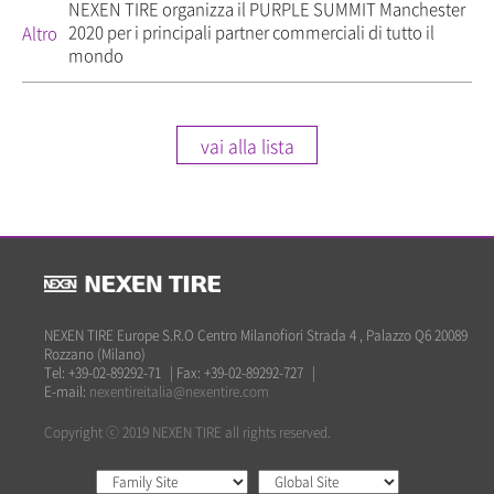
NEXEN TIRE organizza il PURPLE SUMMIT Manchester
2020 per i principali partner commerciali di tutto il
Altro
mondo
vai alla lista
NEXEN TIRE Europe S.R.O Centro Milanofiori Strada 4 , Palazzo Q6 20089
Rozzano (Milano)
Tel: +39-02-89292-71
|
Fax: +39-02-89292-727
|
E-mail:
nexentireitalia@nexentire.com
Copyright ⓒ 2019 NEXEN TIRE all rights reserved.