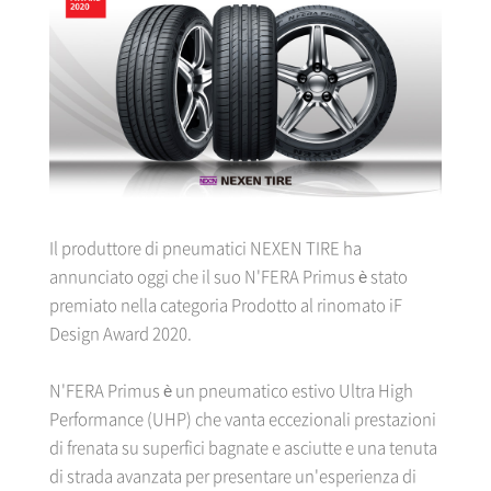
Il produttore di pneumatici NEXEN TIRE ha
annunciato oggi che il suo N'FERA Primus è stato
premiato nella categoria Prodotto al rinomato iF
Design Award 2020.
N'FERA Primus è un pneumatico estivo Ultra High
Performance (UHP) che vanta eccezionali prestazioni
di frenata su superfici bagnate e asciutte e una tenuta
di strada avanzata per presentare un'esperienza di