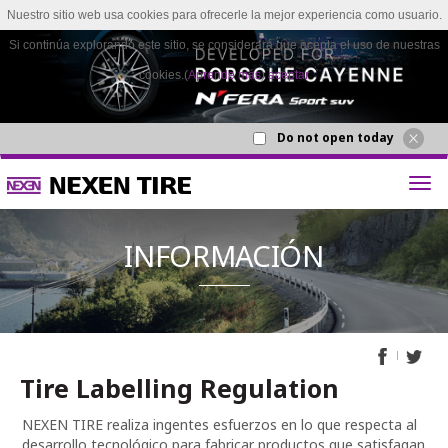
Nuestro sitio web usa cookies para ofrecerle la mejor experiencia como usuario.
Si continúa explorando este sitio, se considerará que acepta el uso de nuestras
cookies.(
Aprende más
)
aceptar
Do not open today
Tire Labelling Regulation
INFORMA
NEXEN TIRE realiza ingentes esfuerzos en lo que respecta al
desarrollo tecnológico para fabricar productos que satisfagan