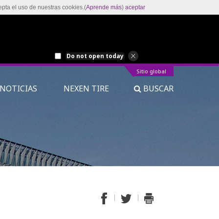
epta el uso de nuestras cookies.(
Aprende más
)
aceptar
Do not open today
Sitio global
NOTICIAS
NEXEN TIRE
BUSCAR