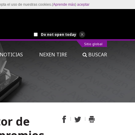
epta el uso de nuestras cookies.(
Aprende más
)
aceptar
Do not open today
Sitio global
NOTICIAS
NEXEN TIRE
BUSCAR
tor de