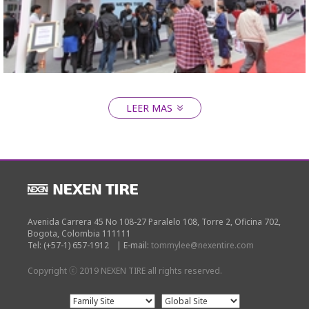
2014 AUTO CHINA
LEER MAS
Close
Avenida Carrera 45 No 108-27 Paralelo 108, Torre 2, Oficina 702,
Bogota, Colombia 111111
Tel: (+57-1) 657-1912
|
E-mail:
tommylee@nexentire.com
Copyright ⓒ 2019 NEXEN TIRE all rights reserved.