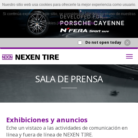
Nuestro sitio web usa cookies para ofrecerle la mejor experiencia como usuario.
Si continúa explorando este sitio, se considerará que acepta el uso de nuestras
cookies.(
Aprende más
)
aceptar
Do not open today
Exhibiciones y anuncios
SALA DE P
Eche un vistazo a las actividades de comunicación en
línea y fuera de línea de NEXEN TIRE.