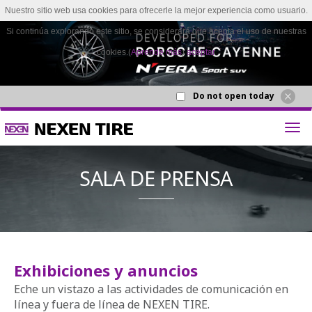
Nuestro sitio web usa cookies para ofrecerle la mejor experiencia como usuario.
Si continúa explorando este sitio, se considerará que acepta el uso de nuestras
cookies.(
Aprende más
)
aceptar
Do not open today
Exhibiciones y anuncios
SALA DE P
Eche un vistazo a las actividades de comunicación en
línea y fuera de línea de NEXEN TIRE.