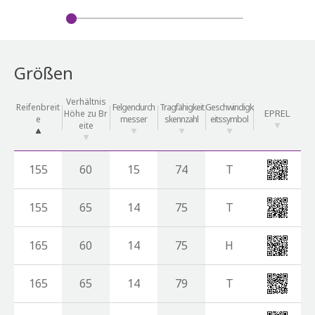
Größen
Verhältnis
Reifenbreit
Felgendurch
Tragfähigkeit
Geschwindigk
EPREL
Höhe zu Br
e
messer
skennzahl
eitssymbol
eite
155
60
15
74
T
155
65
14
75
T
165
60
14
75
H
165
65
14
79
T