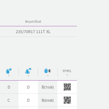
Boyut Ebat
235/70R17 111T XL
EPREL
D
D
B
(70㏈)
C
D
B
(69㏈)