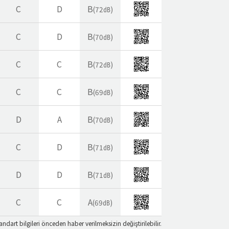
C
D
B
(72㏈)
C
D
B
(70㏈)
C
C
B
(72㏈)
C
C
B
(69㏈)
D
A
B
(70㏈)
C
D
B
(71㏈)
D
D
B
(71㏈)
C
C
A
(69㏈)
andart bilgileri önceden haber verilmeksizin değiştirilebilir.