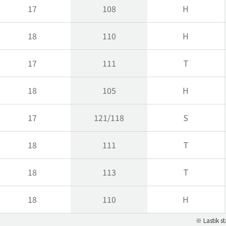
17
108
H
18
110
H
17
111
T
18
105
H
17
121/118
S
18
111
T
18
113
T
18
110
H
※ Lastik st