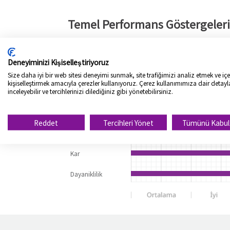
Temel Performans Göstergeleri
Kuru Performans
Deneyiminizi Kişiselleştiriyoruz
Islak Performans
Size daha iyi bir web sitesi deneyimi sunmak, site trafiğimizi analiz etmek ve içer
kişiselleştirmek amacıyla çerezler kullanıyoruz. Çerez kullanımımıza dair detayl
inceleyebilir ve tercihlerinizi dilediğiniz gibi yönetebilirsiniz.
Yakıt Tüketimi
Konfor / Gürültü
Reddet
Tercihleri Yönet
Tümünü Kabul
Aşınma
Kar
Dayaniklilik