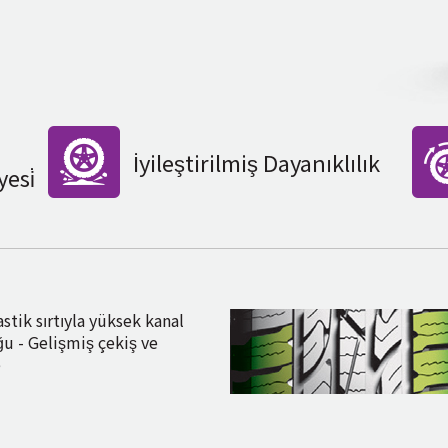
İyileştirilmiş Dayanıklılık
esi̇
astik sırtıyla yüksek kanal
u - Gelişmiş çekiş ve
e