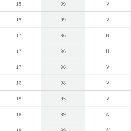
18
99
V
18
99
V
17
96
H
17
96
H
17
96
V
16
98
V
18
95
V
18
99
W
18
99
W