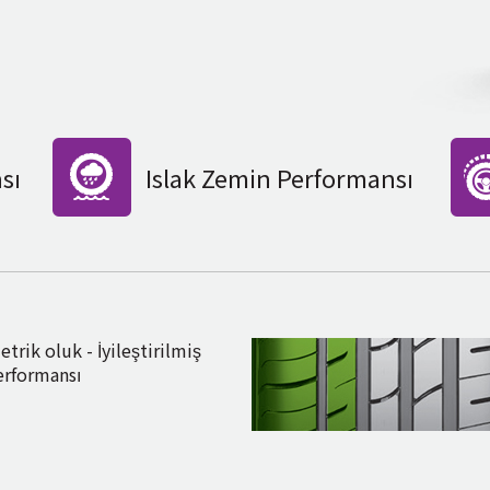
sı
Islak Zemin Performansı
trik oluk - İyileştirilmiş
erformansı