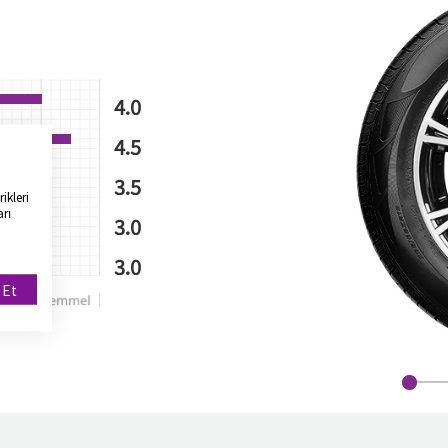
4.0
4.5
3.5
ikleri
arı
3.0
3.0
 Et