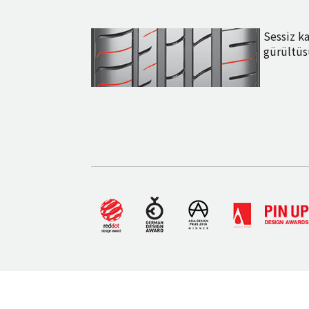
Sessiz k
gürültü