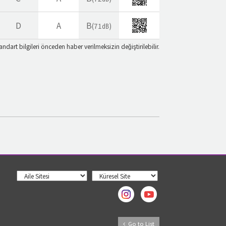
D
A
B
(71㏈)
andart bilgileri önceden haber verilmeksizin değiştirilebilir.
Go to List