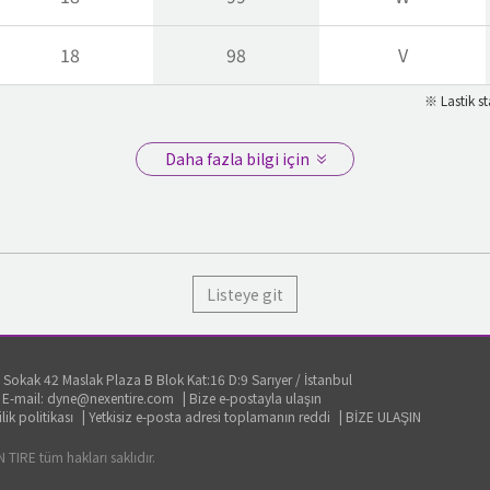
18
98
V
※ Lastik st
Daha fazla bilgi için
Listeye git
 Sokak 42 Maslak Plaza B Blok Kat:16 D:9 Sarıyer / İstanbul
|
E-mail: dyne@nexentire.com
|
Bize e-postayla ulaşın
ilik politikası
|
Yetkisiz e-posta adresi toplamanın reddi
|
BİZE ULAŞIN
TIRE tüm hakları saklıdır.