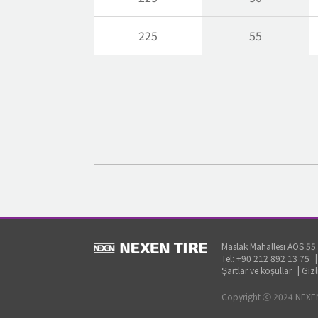
225
55
Maslak Mahallesi AOS 55.
Tel: +90 212 892 13 75
Şartlar ve koşullar
|
Gizl
Copyright ⓒ 2024 NEXEN 