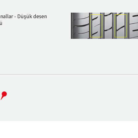
anallar - Düşük desen
sü