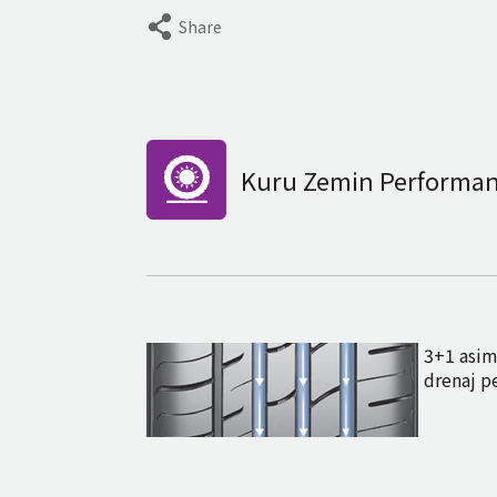
Share
Kuru Zemin Performan
3+1 asime
drenaj p