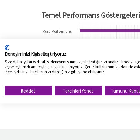
Temel Performans Göstergeleri
Kuru Performans
Islak Performans
Deneyiminizi Kişiselleştiriyoruz
Yuvarlanma Direnci
Size daha iyi bir web sitesi deneyimi sunmak, site trafiğimizi analiz etmek ve içer
kişiselleştirmek amacıyla çerezler kullanıyoruz. Çerez kullanımımıza dair detayl
Konfor / Gürültü
inceleyebilir ve tercihlerinizi dilediğiniz gibi yönetebilirsiniz.
Aşınma
Reddet
Tercihleri Yönet
Tümünü Kabul