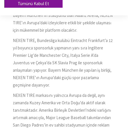
kulüplerle sponsorluk anlaşmasını tercih etmiştir.
Tümünü Kabul Et
Özellikle, 75.000’den fazla seyirci kapasitesine sahip
Bayern München’in stadyumu olan Allianz Arena, NEXEN
TIRE’ın Avrupa’daki izleyicilere etkili bir şekilde ulaşması
için mükemmel bir platform olacaktır.
NEXEN TIRE, Bundesliga kulübü Eintracht Frankfurt’a 12
yıl boyunca sponsorluk yapmanın yanı sıra İngiltere
Premier Lig’de Manchester City, İtalya Serie A’da
Juventus ve Çekya’da SK Slavia Prag ile sponsorluk
anlaşmaları yapıyor. Bayern München ile yapılan iş birliği,
NEXEN TIRE’ın Avrupa’daki güçlü spor pazarlama
geçmişine dayanıyor.
NEXEN TIRE markasını yalnızca Avrupa da değil, aynı
zamanda Kuzey Amerika ve Orta Doğu’da aktif olarak
tanıtmaktadır. Amerika Birleşik Devletleri’ndeki varlığını
artırmak amacıyla, Major League Baseball takımlarından
San Diego Padres’in ev sahibi stadyumun içinde reklam