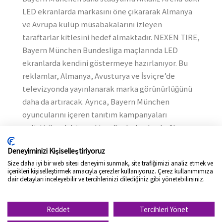
LED ekranlarda markasını öne çıkararak Almanya
ve Avrupa kulüp müsabakalarını izleyen
taraftarlar kitlesini hedef almaktadır. NEXEN TIRE,
Bayern München Bundesliga maçlarında LED
ekranlarda kendini göstermeye hazırlanıyor. Bu
reklamlar, Almanya, Avusturya ve İsviçre’de
televizyonda yayınlanarak marka görünürlüğünü
daha da artıracak. Ayrıca, Bayern München
oyuncularını içeren tanıtım kampanyaları
geliştirilerek küresel taraftarlarla olan bağlarını
güçlendirilecek.
Deneyiminizi Kişiselleştiriyoruz
Avrupa, NEXEN TIRE için toplam gelirinin yaklaşık %40’ını
Size daha iyi bir web sitesi deneyimi sunmak, site trafiğimizi analiz etmek ve
oluşturan ve stratejik açıdan büyük öneme sahip bir
içerikleri kişiselleştirmek amacıyla çerezler kullanıyoruz. Çerez kullanımımıza
dair detayları inceleyebilir ve tercihlerinizi dilediğiniz gibi yönetebilirsiniz.
pazardır. Avrupa’daki tüketicilerle daha iyi iletişim kurmak
amacıyla NEXEN TIRE, kıtanın en popüler sporu olan
Reddet
Tercihleri Yönet
futbolu desteklemeyi ve Bayern München gibi önde gelen