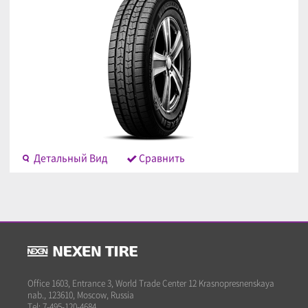
Детальный Bид
Cравнить
Office 1603, Entrance 3, World Trade Center 12 Krasnopresnenskaya
nab., 123610, Moscow, Russia
Tel: 7-495-120-4684