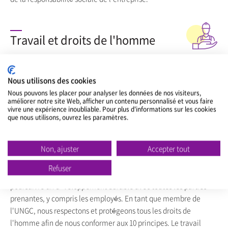
Travail et droits de l'homme
NEXEN TIRE s'engage à remplir sa mission d'entreprise centrée
sur l'homme grâce à une gestion des droits de l'homme qui
Nous utilisons des cookies
donne la priorité au travail et aux droits de l'homme dans toutes
Nous pouvons les placer pour analyser les données de nos visiteurs,
ses activités de gestion. À cette fin, NEXEN TIRE a établi une
améliorer notre site Web, afficher un contenu personnalisé et vous faire
vivre une expérience inoubliable. Pour plus d'informations sur les cookies
politique de gestion des droits de l'homme, présenté les normes
que nous utilisons, ouvrez les paramètres.
de jugement de valeur que tous les employés et parties
prenantes doivent respecter, et s'est engagé à les mettre en
Non, ajuster
Accepter tout
pratique dans toutes ses activités de gestion. Ainsi, NEXEN TIRE
met l'accent sur la dignité et la valeur humaines et pratique
Refuser
activement la gestion des droits de l'homme, dans le but de
poursuivre un développement durable avec toutes les parties
prenantes, y compris les employés. En tant que membre de
l'UNGC, nous respectons et protégeons tous les droits de
l'homme afin de nous conformer aux 10 principes. Le travail