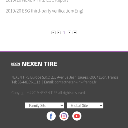
2019/20 ESG third-party verification(Eng)
1
NEXEN TIRE Europe S.R.O 210 Avenue Jean Jaurès, 69007 Lyon, France
Tel: 33-4-8109-1113
|
Email:
contactnexen@nx-france.fr
Copyright ⓒ 2019 NEXEN TIRE all rights reserved.