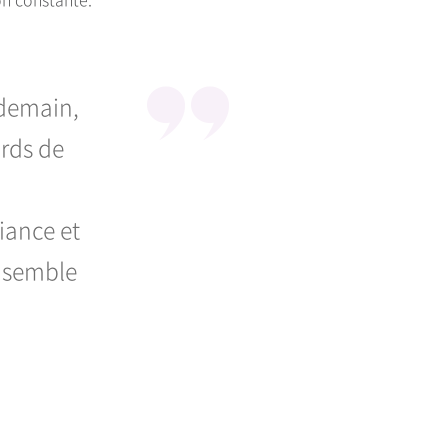
 demain,
ards de
iance et
ensemble