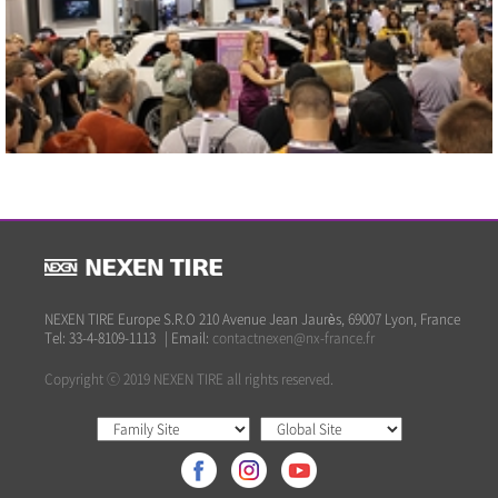
2013 SEMA SHOW
Close
NEXEN TIRE Europe S.R.O 210 Avenue Jean Jaurès, 69007 Lyon, France
Tel: 33-4-8109-1113
|
Email:
contactnexen@nx-france.fr
Copyright ⓒ 2019 NEXEN TIRE all rights reserved.
2013 SEMA SHOW