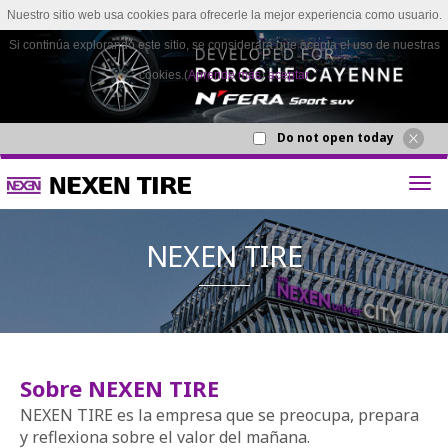
Nuestro sitio web usa cookies para ofrecerle la mejor experiencia como usuario.
Si continúa explorando este sitio, se considerará que acepta el uso de nuestras
cookies.(
Aprende más
)
aceptar
Do not open today
Sobre NEXEN TIRE
NEXEN T
NEXEN TIRE es la empresa que se preocupa, prepara
y reflexiona sobre el valor del mañana.