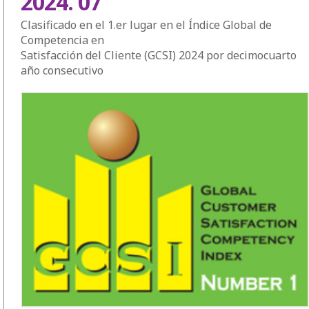
2024. 07
Clasificado en el 1.er lugar en el Índice Global de
Competencia en
Satisfacción del Cliente (GCSI) 2024 por decimocuarto
año consecutivo