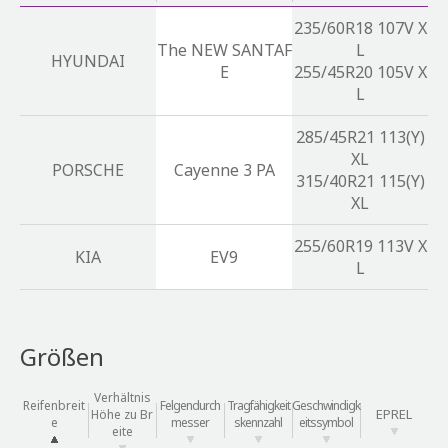
235/60R18 107V X
The NEW SANTAF
L
HYUNDAI
E
255/45R20 105V X
L
285/45R21 113(Y)
XL
PORSCHE
Cayenne 3 PA
315/40R21 115(Y)
XL
255/60R19 113V X
KIA
EV9
L
Größen
Verhältnis
Reifenbreit
Felgendurch
Tragfähigkeit
Geschwindigk
EPREL
Höhe zu Br
e
messer
skennzahl
eitssymbol
eite