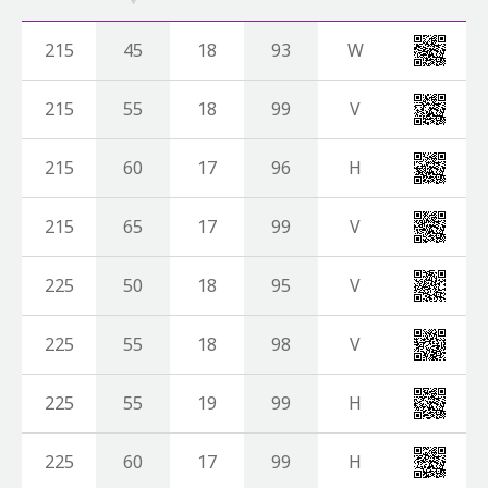
215
45
18
93
W
215
55
18
99
V
215
60
17
96
H
215
65
17
99
V
225
50
18
95
V
225
55
18
98
V
225
55
19
99
H
225
60
17
99
H