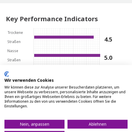
Key Performance Indicators
Trockene
4.5
Straßen
Nasse
5.0
Straßen
Rollwiderstand
3.5
Wir verwenden Cookies
Komfort/Geräusch
3.5
Wir können diese zur Analyse unserer Besucherdaten platzieren, um
unsere Webseite zu verbessern, personalisierte Inhalte anzuzeigen und
Verschleiß
3.0
Ihnen ein großartiges Webseiten-Erlebnis zu bieten. Für weitere
Informationen zu den von uns verwendeten Cookies öffnen Sie die
Einstellungen.
Nein, anpassen
Ablehnen