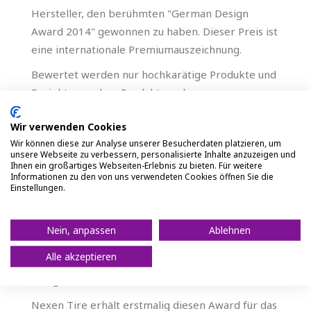
Hersteller, den berühmten "German Design
Award 2014" gewonnen zu haben. Dieser Preis ist
eine internationale Premiumauszeichnung.
Bewertet werden nur hochkarätige Produkte und
Projekte aus dem Produkt- und
Kommunikationsdesign, Designpersönlichkeiten
Wir verwenden Cookies
und Nachwuchsdesigner, die alle auf ihre Art
Wir können diese zur Analyse unserer Besucherdaten platzieren, um
Trendsetter und richtungs- weisend in der
unsere Webseite zu verbessern, personalisierte Inhalte anzuzeigen und
deutschen und internationalen Designlandschaft
Ihnen ein großartiges Webseiten-Erlebnis zu bieten. Für weitere
Informationen zu den von uns verwendeten Cookies öffnen Sie die
sind.
Einstellungen.
Der "Rat für Formgebung" als Auslober des
Awards unterstützt seit 60 Jahren das deutsche
Nein, anpassen
Ablehnen
Designgeschehen und die Wirtschaft in allen
Alle akzeptieren
Designfragen - sie steht für eine lange
Designkultur.
Nexen Tire erhält erstmalig diesen Award für das