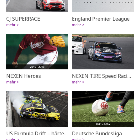
CJ SUPERRACE
England Premier League
mehr >
mehr >
NEXEN Heroes
NEXEN TIRE Speed Racing – Rennsport am Limit
mehr >
mehr >
US Formula Drift – härtester Rennsport der Welt
Deutsche Bundesliga
mehr >
mehr >