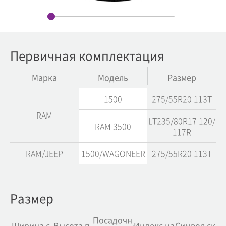
Первичная комплектация
Марка
Модель
Размер
1500
275/55R20 113T
RAM
LT235/80R17 120/
RAM 3500
117R
RAM/JEEP
1500/WAGONEER
275/55R20 113T
Размер
Посадочн
Ширина с
Высота п
Индекс на
Символ ск