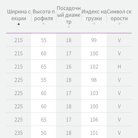
Посадочн
Ширина с
Высота п
Индекс на
Символ ск
ый диаме
екции
рофиля
грузки
орости
тр
215
55
18
99
V
215
60
17
100
V
215
65
16
102
H
225
55
18
98
V
225
60
17
103
V
225
60
18
100
V
225
65
17
106
V
235
50
18
101
V