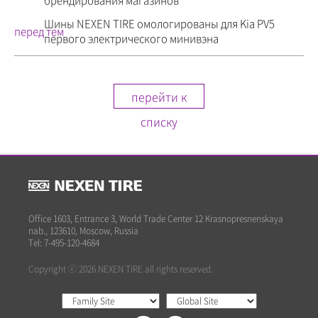
брендирования магазинов
Шины NEXEN TIRE омологированы для Kia PV5
перед тем
первого электрического минивэна
перейти к
списку
Office 1603, Entrance 3, World Trade Center 12 Krasnopresnenskaya
nab., 123610, Moscow, Russia
Tel: 7-495-120-4684
Copyright ⓒ 2026 NEXEN TIRE all rights reserved.