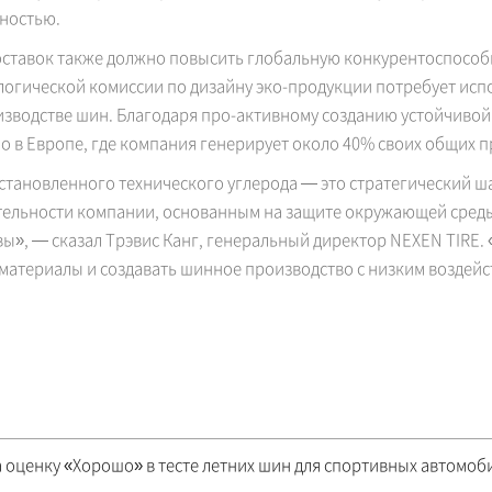
ностью.
оставок также должно повысить глобальную конкурентоспособ
огической комиссии по дизайну эко-продукции потребует исп
зводстве шин. Благодаря про-активному созданию устойчивой 
о в Европе, где компания генерирует около 40% своих общих п
становленного технического углерода — это стратегический 
ельности компании, основанным на защите окружающей среды
ы», — сказал Трэвис Канг, генеральный директор NEXEN TIRE.
 материалы и создавать шинное производство с низким возде
а оценку «Хорошо» в тесте летних шин для спортивных автомоб