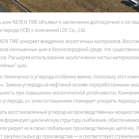
 шин NEXEN TIRE объявил о заключении долгосрочного соглаш
лерода (rCB) с компанией LDC Co., Ltd.
XEN TIRE ускоряет внедрение экологичных материалов. Восстан
лиза изношенных шин в бескислородной среде, что существенн
сов. Расширяя использование экологически чистых материалов
елёных" шин.
 технического углерода особенно важно, поскольку этот комп
н. Замена углерода на нефтяной основе переработанными ана
ьность при повышении экологической устойчивости. Компани
углерода, а с этим соглашением планирует ускорить переход н
ать восстановленный углерод на производственных мощностях 
ния формирует циклическую структуру снабжения, обеспечива
тегрирует их в свою глобальную производственную цепочку. 
от закупки сырья до производства — и соответствует стремлен