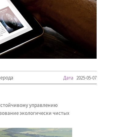
лерода
Дата
2025-05-07
о устойчивому управлению
зование экологически чистых