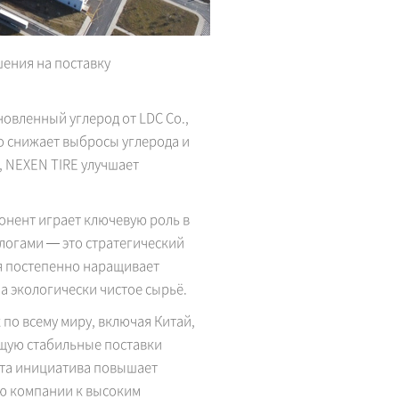
ения на поставку
овленный углерод от LDC Co.,
о снижает выбросы углерода и
, NEXEN TIRE улучшает
онент играет ключевую роль в
логами — это стратегический
я постепенно наращивает
а экологически чистое сырьё.
по всему миру, включая Китай,
ющую стабильные поставки
Эта инициатива повышает
ию компании к высоким