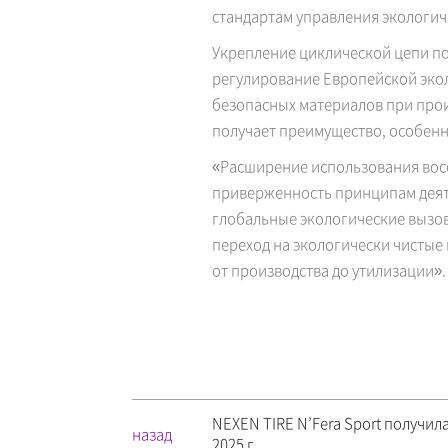
стандартам управления экологич
Укрепление циклической цепи п
регулирование Европейской экол
безопасных материалов при прои
получает преимущество, особенн
«Расширение использования вос
приверженность принципам деят
глобальные экологические вызов
переход на экологически чистые
от производства до утилизации».
NEXEN TIRE N’Fera Sport получил
назад
2025 г.