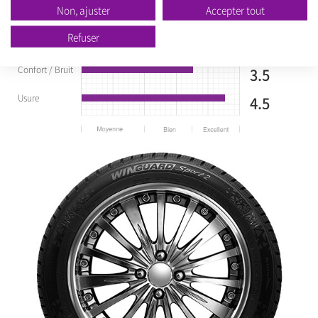
Performance
Non, ajuster
Accepter tout
sur route
4.5
mouillée
Refuser
Résistance au
3.5
roulement
Confort / Bruit
3.5
Usure
4.5