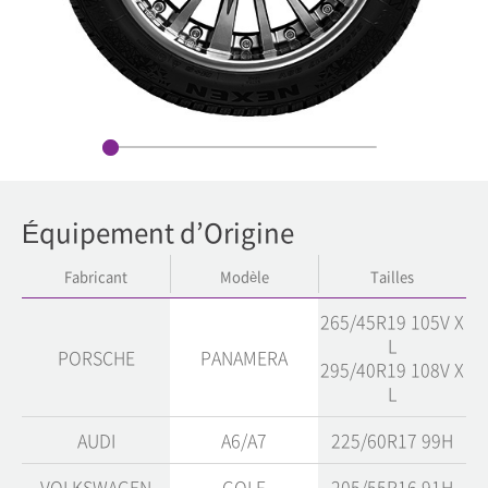
Équipement d’Origine
Fabricant
Modèle
Tailles
265/45R19 105V X
L
PORSCHE
PANAMERA
295/40R19 108V X
L
AUDI
A6/A7
225/60R17 99H
VOLKSWAGEN
GOLF
205/55R16 91H