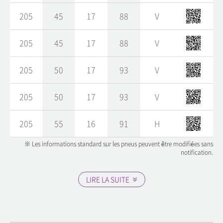
205
45
17
88
V
205
45
17
88
V
205
50
17
93
V
205
50
17
93
V
205
55
16
91
H
※ Les informations standard sur les pneus peuvent être modifiées sans
notification.
LIRE LA SUITE