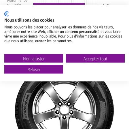
Performance
sur route
4.0
mouillée
Résistance au
3.0
roulement
Nous utilisons des cookies
Nous pouvons les placer pour analyser les données de nos visiteurs,
Confort / Bruit
3.5
améliorer notre site Web, afficher un contenu personnalisé et vous faire
vivre une expérience inoubliable. Pour plus d'informations sur les cookies
Usure
4.0
que nous utilisons, ouvrez les paramètres.
Non, ajuster
Accepter tout
Refuser