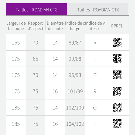
Tailles - ROADIAN CT8
Tailles - ROADIAN CTX
Largeur de
Rapport
Diamètre
Indice de c
Indice de v
EPREL
la coupe
d'aspect
de jante
harge
itesse
165
70
14
89/87
R
175
65
14
90/88
T
175
70
14
95/93
T
175
75
16
101/99
R
185
75
14
102/100
Q
185
75
16
104/102
T