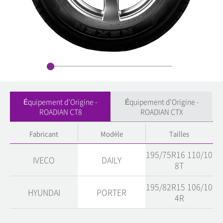
Équipement d’Origine -
Équipement d’Origine -
ROADIAN CT8
ROADIAN CTX
Fabricant
Modèle
Tailles
195/75R16 110/10
IVECO
DAILY
8T
195/82R15 106/10
HYUNDAI
PORTER
4R